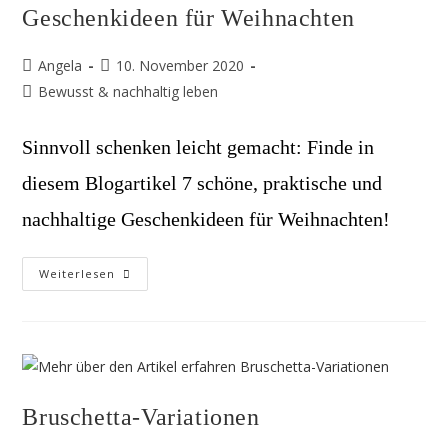
Geschenkideen für Weihnachten
Beitrags-
Beitrag
Angela
10. November 2020
Autor:
veröffentlicht:
Beitrags-
Bewusst & nachhaltig leben
Kategorie:
Sinnvoll schenken leicht gemacht: Finde in
diesem Blogartikel 7 schöne, praktische und
nachhaltige Geschenkideen für Weihnachten!
Sinnvoll
Weiterlesen
Schenken:
7
Schöne,
Praktische
&
Nachhaltige
Geschenkideen
Für
Weihnachten
Bruschetta-Variationen