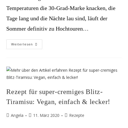
Temperaturen die 30-Grad-Marke knacken, die
Tage lang und die Nächte lau sind, läuft der
Sommer definitiv zu Hochtouren…
Veggie-
Weiterlesen
Sommerküche:
Lecker-
Leichte,
Vegane
Sommer-
Rezepte,
Die
Dir
Eine
Portion
Urlaub
Rezept für super-cremiges Blitz-
Auf
Den
Teller
Tiramisu: Vegan, einfach & lecker!
Holen!
Beitrags-
Beitrag
Beitrags-
Angela
11. März 2020
Rezepte
Autor:
veröffentlicht:
Kategorie: