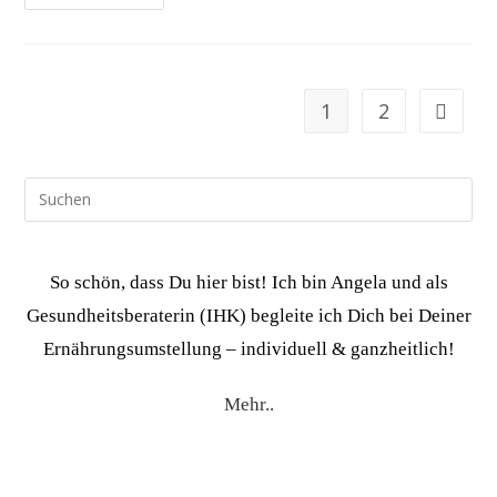
Schlank
Ohne
Diät?!
Wie
Auch
Du
Dein
1
2
Zur näch
Wohlfühlgewicht
Erreichst
(ohne
Jojo-
Effekt!)
Pre
Esc
to
clo
So schön, dass Du hier bist! Ich bin Angela und als
the
Gesundheitsberaterin (IHK) begleite ich Dich bei Deiner
sea
Ernährungsumstellung – individuell & ganzheitlich!
pan
Mehr..