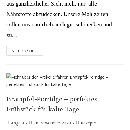
aus ganzheitlicher Sicht nicht nur, alle
Nährstoffe abzudecken. Unsere Mahlzeiten
sollen uns natürlich auch gut schmecken und
zu…
“Welcher
Weiterlesen
Ernährungstyp
Bin
Ich?”
Wie
Du
Mit
Individueller,
Typgerechter
Ernährung
Gesundheit
&
Bratapfel-Porridge – perfektes
Wohlbefinden
Fördern
Kannst!
Frühstück für kalte Tage
Beitrags-
Beitrag
Beitrags-
Angela
16. November 2020
Rezepte
Autor:
veröffentlicht:
Kategorie: