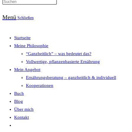
Press
Suche
Escape
Menü
to
Schließen
close
umschalten
the
Startseite
search
Meine Philosophie
panel.
“Ganzheitlich” – was bedeutet das?
Vollwertige, pflanzenbasierte Ernährung
Mein Angebot
Ernährungsberatung – ganzheitlich & individuell
Kooperationen
Buch
Blog
Über mich
Kontakt
Website-