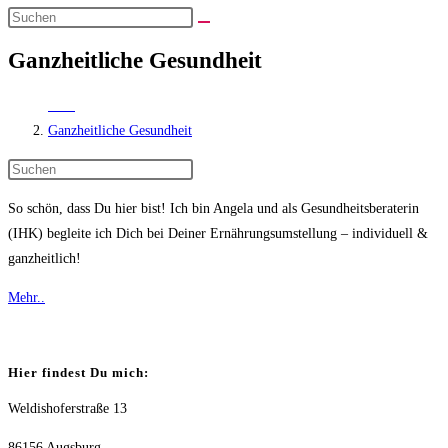
Suche
Diese
umschalten
Website
Ganzheitliche Gesundheit
durchsuchen
Start
>
Ganzheitliche Gesundheit
Press
Escape
So schön, dass Du hier bist! Ich bin Angela und als Gesundheitsberaterin
to
(IHK) begleite ich Dich bei Deiner Ernährungsumstellung – individuell &
close
ganzheitlich!
the
search
Mehr..
panel.
Hier findest Du mich:
Weldishoferstraße 13
86156 Augsburg